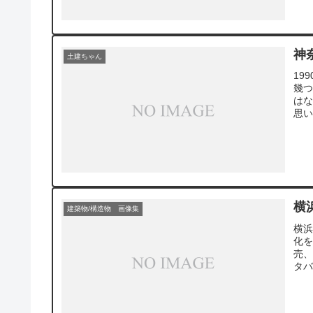
も
神
土建ちゃん
19
幾
は
思い
は大
小
見
た
増
横
建築物/構造物 画像集
横
化
売
タ
界
た。
わり