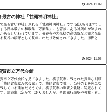
うになりました。リール動画には含まれていないのですが、庭の築
2024.11.09
は神社の「松林社」があります。一帯の敷地5千坪の中には、多
の神様を祭祀しており、周辺一帯の整備を完遂するにあたり、神々
合祀した本社を建立しました。天照皇大御神、宇迦之御魂大神（白
倉最古の神社「甘縄神明神社」
稲荷大神・中山家主祭神）、奥村大神（伏見稲荷大社の末社）、大
大神(事業繁栄の神）、八幡社大神（川和地区の氏神）、庚神大神
で最も古い神社とされる「甘縄神明神社」です(諸説あります）。
荒神も合祀）、白富士大明神（中山家の祖神）、宇迦龍蛇神（中山
存する日本最古の和歌集「万葉集」にも背後にある神輿山が詠まれ
の屋敷神）です。神社の左右には、御祭神として、雨忍穂耳大神・
歌があるといわれています。長谷寺や大仏様の高徳院など観光名所
師如来、鬼子母神（安産と子どもの守り神）が祀られています。見
ある長谷の鎮守として長年にわたり敬仰されてきました。源氏と深
の時、諸味蔵は中に入れました。置かれているのは昔使われていた
関わりを持つ神社で、子宝の御利益をはじめ、国土安泰、家運隆
具などで、懐かしい昭和の看板（ブラックオーシャン：お酒）など
、開運招福、五穀豊穣、健康祈願、縁結び・恋愛成就、安産祈願、
見られ、所狭しと様々なものが置いてあります。骨董が趣味の方な
命長寿、五穀豊穣、開運厄除け、学業成就・合格祈願といったご利
、一日いても飽きないかもしれません。
を受けられます。
2024.11.05
須賀市立万代会館
須賀市立万代会館を見てきました。横須賀市に残された貴重な別荘
築「横須賀市立万代会館」で、横須賀市で唯一、当時の姿を完全な
で残している建物だそうです。横須賀市の重要文化財に認定されて
ます。建築主は定かではありませんが、帝国銀行頭取や母校・青山
院大学の理事長、ソニー会長などを務めた万代順四郎氏と妻のトミ
妻が住んでいた場所として知られています。建物は数寄屋建築とサ
ルームで構成され、昭和初期の別荘建築の特色を色濃く残していま
。現在、庭園には入れますが、建物は耐震性の問題から立ち入りで