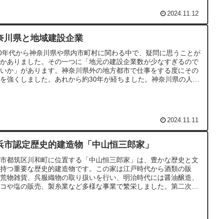
ので、自然と寺院の調和が見事です。
2024.11.12
奈川県と地域建設企業
90年代から神奈川県や県内市町村に関わる中で、疑問に思うことが
つかありました。その一つに「地元の建設企業数が少なすぎるので
ないか」があります。神奈川県外の地方都市で仕事をする度にその
を強くしました。あれから約30年が経ちました。神奈川県の人口
阪府を抜いて2番目に、横浜のみなとみらい21地区、川崎の武蔵
杉などの大規模な開発も進み、土地利用の転換も進んでいるように
えます。私は既に第一線を退いており、詳細はわからなくなりまし
が、こうした事業を担うはずの建設企業は潤い、地域の建設企業は
2024.11.11
えたのでしょうか？
浜市認定歴史的建造物「中山恒三郎家」
浜市都筑区川和町に位置する「中山恒三郎家」は、豊かな歴史と文
を持つ重要な歴史的建造物です。この家は江戸時代から酒類の販
、荒物雑貨、呉服織物の取り扱いを行い、明治時代には醤油醸造、
バコや塩の販売、製糸業など多様な事業で繁栄しました。第二次世
大戦前には、中山家の邸宅、書院、醤油工場、複数の蔵がありまし
現在も残る建築物5棟はすべて、原則非公開です。明治時代の終
には、1500種類の菊を栽培し、「川和の菊」として広く知られる