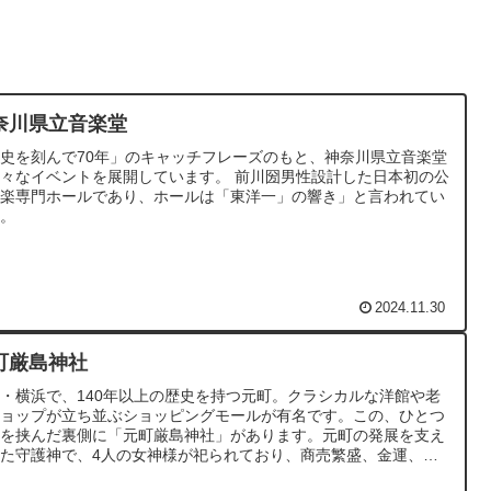
奈川県立音楽堂
史を刻んで70年」のキャッチフレーズのもと、神奈川県立音楽堂
々なイベントを展開しています。 前川圀男性設計した日本初の公
音楽専門ホールであり、ホールは「東洋一」の響き」と言われてい
す。
2024.11.30
町厳島神社
・横浜で、140年以上の歴史を持つ元町。クラシカルな洋館や老
ショップが立ち並ぶショッピングモールが有名です。この、ひとつ
りを挟んだ裏側に「元町厳島神社」があります。元町の発展を支え
た守護神で、4人の女神様が祀られており、商売繁盛、金運、子
など御利益が受けられます。関東大震災や空襲など度重なる被害を