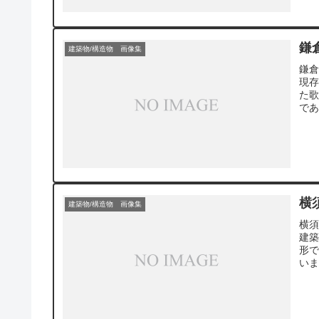
よ
山に
く
を
鎌
建築物/構造物 画像集
笹
国主
鎌倉
（
現
家
た
薬
で
学
い
道
昌
が
延
ら
益
横
建築物/構造物 画像集
横
建
形
い
学
夫
ン
す