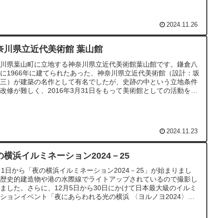
けましたが、そのたびに再建されてきました。現在は鉄筋コンクリ
トの頑丈な社殿になっています。
2024.11.26
奈川県立近代美術館 葉山館
奈川県葉山町に立地する神奈川県立近代美術館葉山館です。鎌倉八
に1966年に建てられたあった、神奈川県立近代美術館（設計：坂
準三）が建築の名作として有名でしたが、史跡の中という立地条件
改修が難しく、2016年3月31日をもって美術館としての活動を休
ました。現在は1984年7月に完成した鎌倉別館（設計：大高正
と葉山館（設計：佐藤総合計画）の2館体制となっています。
2024.11.23
の横浜イルミネーション2024－25
月1日から「夜の横浜イルミネーション2024－25」が始まりまし
。歴史的建造物や港の水際線でライトアップされているので撮影し
ました。さらに、12月5日から30日にかけて日本最大級のイルミ
ションイベント「夜にあらわれる光の横浜 〈ヨルノヨ2024〉」
スタートします。海の上のプロジェクトマッピングや山手イタリア
園キャンドルガーデン(12月21日）など都心臨海部でさまざまな