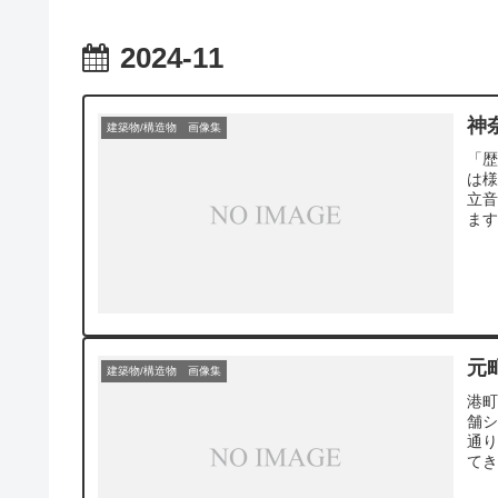
2024-11
神
建築物/構造物 画像集
「歴
は様
立
ま
元
建築物/構造物 画像集
港町
舗
通
てき
宝