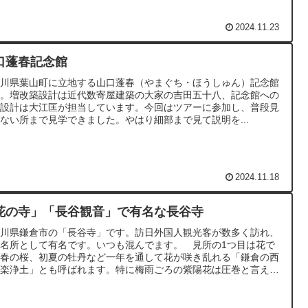
ルミネーションが繰り広げられます。
2024.11.23
口蓬春記念館
奈川県葉山町に立地する山口蓬春（やまぐち・ほうしゅん）記念館
す。増改築設計は近代数寄屋建築の大家の吉田五十八、記念館への
築設計は大江匡が担当しています。今回はツアーに参加し、普段見
ない所まで見学できました。やはり細部まで見て説明を...
2024.11.18
花の寺」「長谷観音」で有名な長谷寺
奈川県鎌倉市の「長谷寺」です。訪日外国人観光客が数多く訪れ、
名所として有名です。いつも混んでます。 見所の1つ目は花で
。春の桜、初夏の牡丹など一年を通して花が咲き乱れる「鎌倉の西
極楽浄土」とも呼ばれます。特に梅雨ごろの紫陽花は圧巻と言える
です。 二つ目の見所は、十一面観音で、高さ10.18mは日本最
級の木造仏として知られています。 境内は起伏に富んでおり、高
からは相模湾も見通せるなど、高みから見下ろす景色は素晴らしい