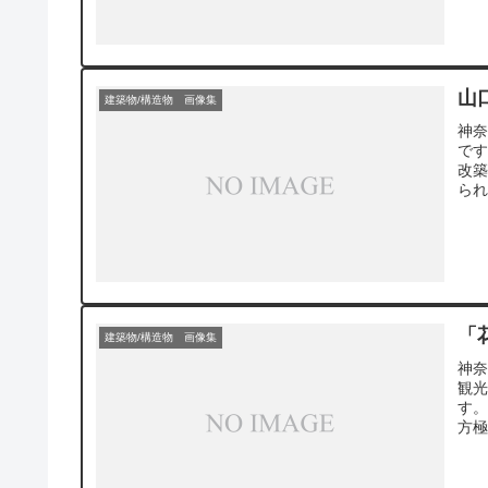
イ
山
建築物/構造物 画像集
神
で
改
られ
「
建築物/構造物 画像集
神
観光
す
方
ほど
大
台