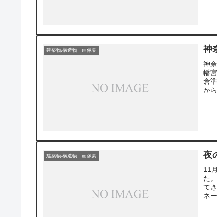
受
ー
神
建築物/構造物 画像集
神
幡宮
倉
から
止し
人）
夜
建築物/構造物 画像集
11
た
てき
ネー
が
山庭