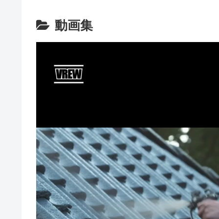
動画集
動
画
プ
レ
ー
ヤ
ー