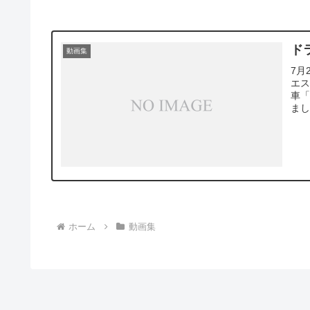
ド
動画集
7月
エス
車「
まし
ホーム
動画集