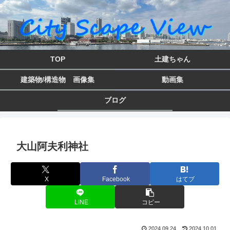
TOP
土建ちゃん
建築物/構造物 画像集
動画集
ブログ
大山阿夫利神社
X
Facebook
はてブ
LINE
コピー
2024.09.24
2024.10.01