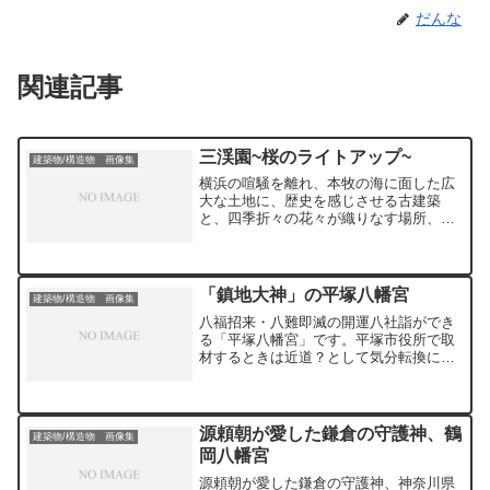
だんな
関連記事
三渓園~桜のライトアップ~
建築物/構造物 画像集
横浜の喧騒を離れ、本牧の海に面した広
大な土地に、歴史を感じさせる古建築
と、四季折々の花々が織りなす場所、三
渓園です。その魅力は、京都や鎌倉から
移築された歴史的建造物群です。重要文
化財に指定されている三重塔や、優美な
姿を見せる聴秋閣など、いずれも職人の
「鎮地大神」の平塚八幡宮
建築物/構造物 画像集
技が光る貴重な文化財ばかり。池泉を巡
八福招来・八難即滅の開運八社詣ができ
りながら、それぞれの建物が持つ歴史と
る「平塚八幡宮」です。平塚市役所で取
物語に思いを馳せることができます。
材するときは近道？として気分転換に通
Away from the hustle and bustle of
っていました。今回はじめて開運八社詣
Yokohama, Sankeien is a vast area
を知りました。20年以上通っていたのに
facing the sea in Honmoku, a place of
（笑）。神社としては相模の國一國一社
historic old buildings and flowers of the
の有名なところです。「鎮地大神」と称
four seasons.Its attraction is a group of
源頼朝が愛した鎌倉の守護神、鶴
建築物/構造物 画像集
えられており、幾多の大災害を乗り越
historical buildings relocated from Kyoto
岡八幡宮
え、被害にあい、復興してきました。大
and Kamakura.The three-story pagoda,
規模な災害が懸念されている2025年に向
designated as an important cultural
源頼朝が愛した鎌倉の守護神、神奈川県