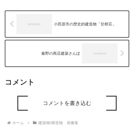
ですので、訪れる季節や時間によって得
られる感覚は大きく変わるのでしょう。
日常空間でありながら普段は見られない
空間を味わえると思います。
小田原市の歴史的建造物「甘柑荘」
秦野の商店建築さんぽ
コメント
コメントを書き込む
ホーム
建築物/構造物 画像集