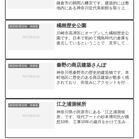
けて、お参りしましょう！神馬（しん
property, and the graceful Chishukaku
鎌倉市の鶴岡八幡宮です。建築的には敷
め）の皐月（さつき）と東風（こち）が
Pavilion are all valuable cultural assets
地内にある神奈川近代美術館を取り上げ
迎えてくれます。
that showcase the craftsmanship of the
たいところですが、鎌倉の象徴の1つです
artists who built them.While touring the
ので、先にしました。昔、古くからの鎌
pond and fountain, visitors can ponder
倉の住民と話す時、鎌倉幕府は必ずキー
橘樹歴史公園
建築物/構造物 画像集
the history and stories of each building.
ワードになったことが思い出されます。
鎌倉幕府の時から決まっているから今
川崎市高津区にオープンした橘樹歴史公
更、日本政府の言うことには従えないよ
園です。日本で初めて飛鳥時代の倉庫を
うなことを言う人が多かった気がしま
復元しているということで、見学してき
す。観光客が増え、昔のような雰囲気は
ました。公園は住宅街の坂道を上り、開
失われましたが、商店街には活気があり
けた場所にあります。倉庫には立派な木
ました。お屋敷のような住宅も建て替え
材が使われ、木材の加工も当時の技法に
られて、小さな今風の家になってしまっ
倣っているようです。付近に駐車場もな
秦野の商店建築さんぽ
建築物/構造物 画像集
ているのが残念ですが、観光地を離れる
いので苦労します。「川崎市も頑張った
と、まだ鎌倉らしさは残っているような
神奈川県秦野市の歴史的建造物です。本
なぁ～」が素直な感想です。今回の撮影
気がしました。あと残念なのは鎌倉文学
町地区に歴史のある商店建築が数多く残
では「橘樹郡家跡」ですが、徒歩５分ほ
館などの洋館が見られなくなっていたこ
されており、街並みにアクセントを付け
どのところに「影向寺」があり、こちら
とですね。
ています。洋風建築物、和風建築物とバ
も国史跡橘樹官衙遺跡群を構成する１つ
ラエティに富んでおり、コーヒーショッ
の施設です。近く投稿します。
プなどに利活用されて、賑わい創出の役
割も果たしています。秦野市は水が綺麗
江之浦測候所
建築物/構造物 画像集
な場所（弘法の清水が湧いている）です
神奈川県小田原市にある「江之浦測候
ので、コーヒーやお茶は美味しいでしょ
所」です。現代アートの杉本博司氏が構
う。最後の神社は商店建築ではありませ
想10年、工事10年の歳月をかけて生み出
んが、歴史的建造物ということで御容赦
しました。海を望む敷地と建築物群だｋ
を！
でなくであり、使われている素材も美術
作品であると思いました。入場は入替制