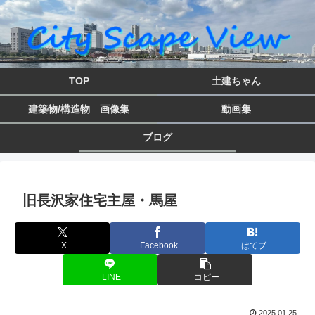
TOP
土建ちゃん
建築物/構造物 画像集
動画集
ブログ
旧長沢家住宅主屋・馬屋
X
Facebook
はてブ
LINE
コピー
2025.01.25