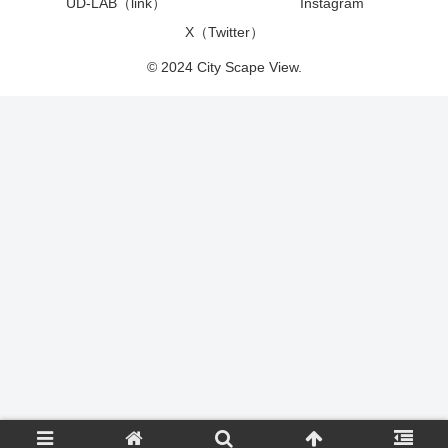
UD-LAB（link）
Instagram
X（Twitter）
© 2024 City Scape View.