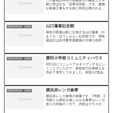
この建物は神奈川県鎌倉市の鎌倉三大洋
館と呼ばれる「旧華頂宮邸」です。建物
が改修工事をする前に特別公開されまし
たので、7月下旬に見学してきました。建
物と庭園は緑の豊かな閑静な住宅街の中
にありますので、とても居心地の良い環
境でした。建物の様式は和洋折衷で、バ
山口蓬春記念館
建築物/構造物 画像集
ラエティに富んでいて部屋ごとに見所が
神奈川県葉山町に立地する山口蓬春（や
あります。ただ所々、劣化が進んでお
まぐち・ほうしゅん）記念館です。増改
り、画像をよく見ていただくと塗装が剥
築設計は近代数寄屋建築の大家の吉田五
げている部分などが見つけられると思い
十八、記念館への改築設計は大江匡が担
ます。
当しています。今回はツアーに参加し、
普段見られない所まで見学できました。
やはり細部まで見て説明を...
勝田小学校コミュニティハウス
建築物/構造物 画像集
9月1日にリニューアルオープンするとい
うことでしたので、新校舎の出来映えを
含めて見学してきました。和室が2室ある
のは意外でしたが、全体として落ち着い
たデザインだったと思います。色の使い
方などオーソドックスにまとめられてい
たと思いました。いろ...
横浜赤レンガ倉庫
建築物/構造物 画像集
横浜赤レンガ倉庫の画像です。1号館、2
号館とも歴史を感じさせる重厚なレンガ
造りの外観の一方で、内部はガラスや照
明を上手に使って近代的な空間に設えら
れており、何度行っても飽きません。つ