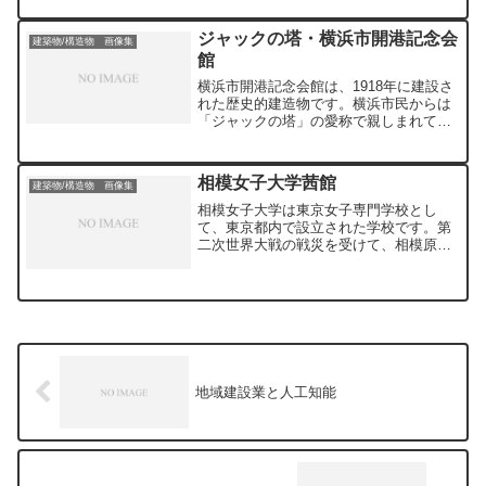
い、長居してしまいます。昨年、改修工
事が終わり、また一段と凄味を増した気
ジャックの塔・横浜市開港記念会
建築物/構造物 画像集
がします。樹木を置かなかったのは設計
館
者の新居千秋さんの狙いだと聞いたこと
がありますが、日光を遮る物がほとんど
横浜市開港記念会館は、1918年に建設さ
無い広々とした空間ですので夏は暑いで
れた歴史的建造物です。横浜市民からは
す。耐えられません（飲食店は繁盛する
「ジャックの塔」の愛称で親しまれてい
かも）。冬場の方が個人的には好きで
ます。因みに「キングの塔」は神奈川県
す。
本庁舎、「クイーンの塔」は横浜税関
で、3つをあわせて「横濱3塔」と呼ばれ
相模女子大学茜館
建築物/構造物 画像集
ています。 関東大震災で内部が全焼、
鉄骨煉瓦造の構造体に補強するなど震災
相模女子大学は東京女子専門学校とし
復旧工事が行われました。 現在は重要
て、東京都内で設立された学校です。第
文化財に指定されており、文化財指定当
二次世界大戦の戦災を受けて、相模原市
時の仕様・材料に戻すことが条件となる
に移転。移転先は旧日本陸軍通信学校と
ため、改修には大幅な制限が伴います
して使用されていた場所でした。これが
が、重要文化財としての価値を損なわな
現在の敷地です。茜館は当時の建物で、
い改修方法を検討し、度々修復が施され
設計図もなく設計者などの詳細は不明の
ています。 現在も横浜市のシンボルと
ようです。耐震性の懸念から解体が予定
して活用されており、各種の催事・会合
されています。解体に先立ち、7月12日
などの利用できます。ジャックの塔、ク
に見学会があり、一般公開されました。
イーンの塔は行政施設ですので自由に出
これはその時の画像です。普段は公開さ
地域建設業と人工知能
入りできませんが、ジャックの塔は内部
れていない施設ですが、初めて外観を間
を見学することができます。大正建築に
近に見て内部に入ることができました。
触れられる貴重な場所です。