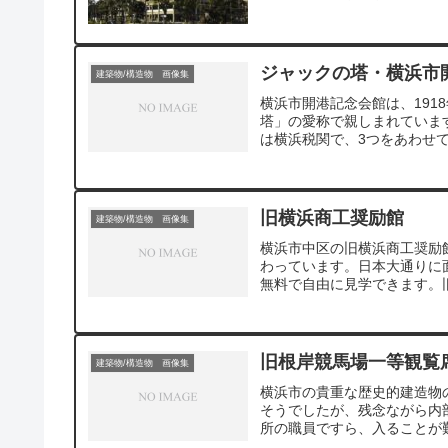
ジャックの塔・横浜市
建築物/構造物 画像集
横浜市開港記念会館は、19
塔」の愛称で親しまれていま
は横浜税関で、3つをあわせ
骨煉瓦造の構造体に補強する
れており、文化財指定当時の
伴いますが、重要文化財とし
ます。 現在も横浜市のシン
旧横浜商工奨励館
建築物/構造物 画像集
す。ジャックの塔、クイーン
塔は内部を見学することがで
横浜市中区の旧横浜商工奨励
わっています。日本大通りに
無料で自由に見学できます。
ランがありますので、休憩に
旧根岸競馬場一等観覧
建築物/構造物 画像集
横浜市の貴重な歴史的建造物
そうでしたが、残念ながら内
所の職員ですら、入ることが
た動きが始まりそうな話を聞