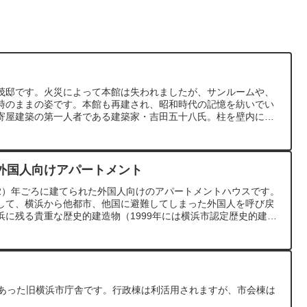
茂邸です。火災によって本館は失われましたが、サンルームや、
時のままの姿です。本館も再建され、昭和時代の記憶を紡いでい
寄屋建築の第一人者である建築家・吉田五十八氏。柱を壁内に隠
ど、伝統的な数寄屋建築を再構築して近代化を図りました。日本
た造園家・作庭家の中島健氏で、伝統的な日本庭園の要素を維持
開放感を取り入れ、時代に応じた新しい日本庭園スタイルを確立
外国人向けアパートメント
昭和2）年ごろに建てられた外国人向けのアパートメントハウスです。
して、横浜から他都市、他国に避難してしまった外国人を呼び戻
浜に残る貴重な歴史的建造物（1999年には横浜市認定歴史的建造
間取りは、物資が足りない、震災復興のためなのか合理的かつコンパ
だし、標準的な洋風住宅の要素である、上げ下げ窓や鎧戸、煙突
階左側の居間兼食堂には家具が配置され、当時の部屋の様子が再現
当時の復元模型が展示されており、関東大震災の震災復興当時の
じることができます。
にあった旧横浜市庁舎です。行政棟は利活用されますが、市会棟は