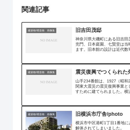
関連記事
旧吉田茂邸
建築物/構造物 画像集
神奈川県大磯町にある旧吉田
兜門、日本庭園、七賢堂は当
ます。旧本館の設計は近代数
す「大壁造り」を生み出すな
庭園は、日本国内外で活躍し
しながら、西洋的な明るさや
したと評価されています。
震災復興でつくられた
建築物/構造物 画像集
山手234番館は、1927（
関東大震災の震災復興事業と
すために建てられました。横
物に選定）です。3LDKの
クトにつくられています。た
などが採用されています。1
されています。右側には創建
旧横浜市庁舎/photo
建築物/構造物 画像集
姿が残されており、歴史を感
横浜市中区港町1丁目1番地
解体されてしまいました。