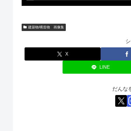
建築物/構造物 画像集
シ
X
LINE
だんな