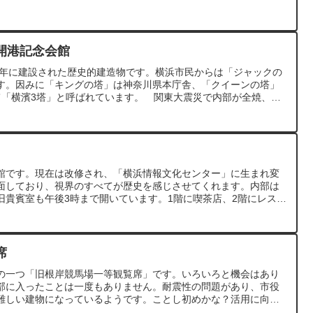
開港記念会館
18年に建設された歴史的建造物です。横浜市民からは「ジャックの
す。因みに「キングの塔」は神奈川県本庁舎、「クイーンの塔」
て「横濱3塔」と呼ばれています。 関東大震災で内部が全焼、鉄
など震災復旧工事が行われました。 現在は重要文化財に指定さ
仕様・材料に戻すことが条件となるため、改修には大幅な制限が
ての価値を損なわない改修方法を検討し、度々修復が施されてい
ボルとして活用されており、各種の催事・会合などの利用できま
の塔は行政施設ですので自由に出入りできませんが、ジャックの
きます。大正建築に触れられる貴重な場所です。
館です。現在は改修され、「横浜情報文化センター」に生まれ変
面しており、視界のすべてが歴史を感じさせてくれます。内部は
旧貴賓室も午後3時まで開いています。1階に喫茶店、2階にレスト
も最適です
席
の一つ「旧根岸競馬場一等観覧席」です。いろいろと機会はあり
部に入ったことは一度もありません。耐震性の問題があり、市役
難しい建物になっているようです。ことし初めかな？活用に向け
きましたので見てきました。たぶん外側から見たのは20年前か