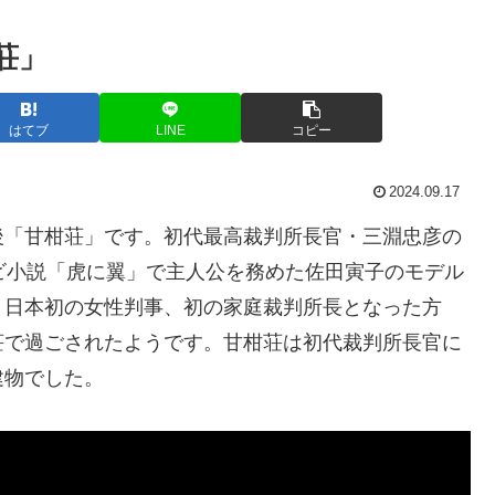
荘」
はてブ
LINE
コピー
2024.09.17
後「甘柑荘」です。初代最高裁判所長官・三淵忠彦の
ビ小説「虎に翼」で主人公を務めた佐田寅子のモデル
、日本初の女性判事、初の家庭裁判所長となった方
荘で過ごされたようです。甘柑荘は初代裁判所長官に
建物でした。