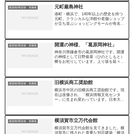
文化祭2024の一環で特別公開されました
元町厳島神社
建築物/構造物 画像集
ので、じっくりと見学...
港町・横浜で、140年以上の歴史を持つ
元町。クラシカルな洋館や老舗ショップ
が立ち並ぶショッピングモールが有名で
す。この、ひとつ通りを挟んだ裏側に
「元町厳島神社」があります。元町の発
展を支えてきた守護神で、4人の女神様が
祀られており、商売繁盛、金運、子宝な
開運の神様、「葛原岡神社」
建築物/構造物 画像集
ど御利益が受けられます。関東大震災や
神奈川県鎌倉市の葛原岡神社です。開運
空襲など度重なる被害を受けましたが、
の神様として日野俊基（ひのとしもと）
そのたびに再建されてきました。現在は
卿をお祀りしています。上り坂を延々と
鉄筋コンクリートの頑丈な社殿になって
歩くので体力を消耗しますが、森の中を
います。
抜けていくので、意外と短く感じられま
す。俊基公は鎌倉幕府の倒幕を計画した
中心人物です。1332年6月3日に、鎌倉幕
旧横浜商工奨励館
建築物/構造物 画像集
府の手によって葛原岡にて最期を迎えら
横浜市中区の旧横浜商工奨励館です。現
れました。鎌倉幕府はその1年後、1333
在は改修され、「横浜情報文化センタ
年に滅亡しました。俊基卿の足跡を明治
ー」に生まれ変わっています。日本大通
維新の先駆けとして明治天皇は深く追慕
りに面しており、視界のすべてが歴史を
せられました。従三位を追贈されるとと
感じさせてくれます。内部は無料で自由
もに、明治20年には最期の地である葛原
に見学できます。旧貴賓室も午後3時まで
岡に俊基卿を御祭神とした神社を創建、
開いています。1階に喫茶店、2階にレス
宮内省の下賜金で御社殿を造営、鎮座祭
横須賀市立万代会館
建築物/構造物 画像集
トランがありますので、休憩にも最適で
が執り行われたそうです。平成22年には
横須賀市立万代会館を見てきました。横
す
二宮尊徳邸内の楠木でつくられたと伝え
須賀市に残された貴重な別荘建築「横須
られる大黒様(木造）の御霊を「男石」