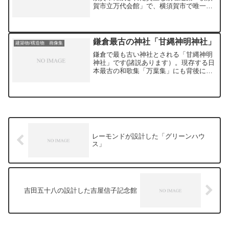
賀市立万代会館」で、横須賀市で唯一、
「女石」にお迎えして 「縁結び石」とし
当時の姿を完全な形で残している建物だ
てお祀りしています。ハート型の縁結び
そうです。横須賀市の重要文化財に認定
絵馬などが若者に人気があるそうです。
されています。建築主は定かではありま
せんが、帝国銀行頭取や母校・青山学院
鎌倉最古の神社「甘縄神明神社」
建築物/構造物 画像集
大学の理事長、ソニー会長などを務めた
鎌倉で最も古い神社とされる「甘縄神明
万代順四郎氏と妻のトミ夫妻が住んでい
神社」です(諸説あります）。現存する日
た場所として知られています。建物は数
本最古の和歌集「万葉集」にも背後にあ
寄屋建築とサンルームで構成され、昭和
る神輿山が詠まれた歌があるといわれて
初期の別荘建築の特色を色濃く残してい
います。長谷寺や大仏様の高徳院など観
ます。現在、庭園には入れますが、建物
光名所である長谷の鎮守として長年にわ
は耐震性の問題から立ち入りできませ
たり敬仰されてきました。源氏と深い関
ん。外側から見る限り、保全状態は悪く
わりを持つ神社で、子宝の御利益をはじ
ないように感じました。地震や火災など
め、国土安泰、家運隆昌、開運招福、五
によって失われないように、トミさんの
穀豊穣、健康祈願、縁結び・恋愛成就、
残してくれた基金を生かした早期の保
安産祈願、延命長寿、五穀豊穣、開運厄
レーモンドが設計した「グリーンハウ
存・保全対策が望まれています。
ス」
除け、学業成就・合格祈願といったご利
益を受けられます。
吉田五十八の設計した吉屋信子記念館