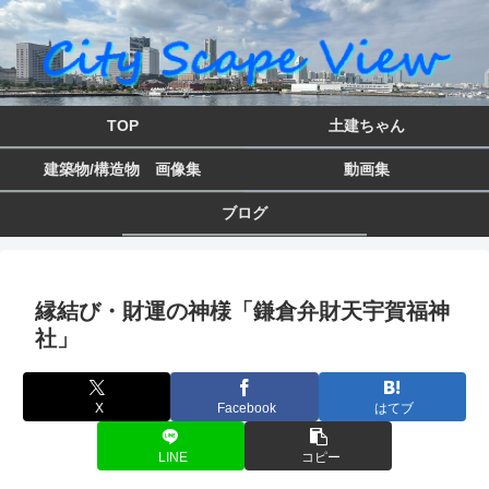
TOP
土建ちゃん
建築物/構造物 画像集
動画集
ブログ
縁結び・財運の神様「鎌倉弁財天宇賀福神
社」
X
Facebook
はてブ
LINE
コピー